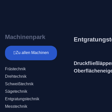
Machinenpark
Entgratungst
Zu allen Machinen
Druckfließläpp
Frästechnik
Oberflächeneig
Drehtechnik
Schweißtechnik
Sägetechnik
Entgratungstechnik
Messtechnik