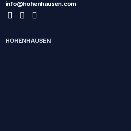
info@hohenhausen.com
HOHENHAUSEN
Zertifikate
Maschinenpark
Unternehmen
Über Uns
RECHTLICHES
Impressum